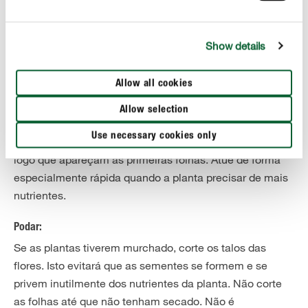
Se plantou as flores de primavera num vaso, regue-as a
cada duas semanas quando aparecerem as primeiras
Show details
folhas.
Allow all cookies
Fertilização:
Os narcisos, as tulipas ou os açafrões precisam de
Allow selection
nutrientes suficientes para produzir muitas flores.
Use necessary cookies only
Adicione um fertilizante de flores líquidas à água de rega
logo que apareçam as primeiras folhas. Atue de forma
especialmente rápida quando a planta precisar de mais
nutrientes.
Podar:
Se as plantas tiverem murchado, corte os talos das
flores. Isto evitará que as sementes se formem e se
privem inutilmente dos nutrientes da planta. Não corte
as folhas até que não tenham secado. Não é