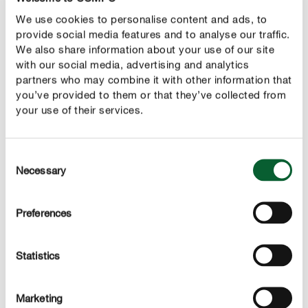
O nosso conselho
We use cookies to personalise content and ads, to
provide social media features and to analyse our traffic.
Se o seu narciso, a sua tulipa ou o seu açafrão já não
We also share information about your use of our site
floresce, separe os bulbos filhos que nasceram no
with our social media, advertising and analytics
bulbo mãe.
partners who may combine it with other information that
you’ve provided to them or that they’ve collected from
your use of their services.
Consent
CORRECT CARE
Necessary
Selection
Cuidado de narcisos, tulipas e açafrão
Irrigação
Preferences
Depois de plantadas, as flores bulbosas dão pouco
trabalho. Regue o solo depois de plantar os bulbos e
Statistics
novamente depois de brotarem. Os bulbos de flores de
fácil cuidado necessitam apenas de humidade adicional
em temperaturas excecionalmente altas.
Marketing