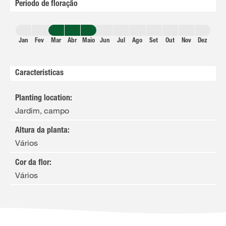
Período de floração
Jan
Fev
Mar
Abr
Maio
Jun
Jul
Ago
Set
Out
Nov
Dez
Características
Planting location
:
Jardim, campo
Altura da planta
:
Vários
Cor da flor
:
Vários