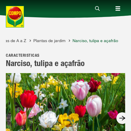
antas de A a Z
Plantas de jardim
Narciso, tulipa e açafrão
Produtos
CARACTERÍSTICAS
Guia
Narciso, tulipa e açafrão
Serviço
Quem somos