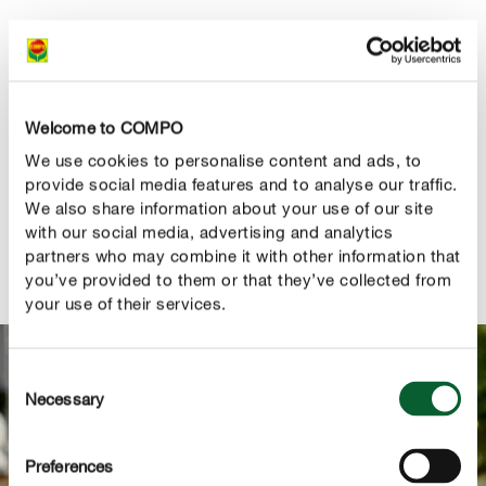
Gnocchi de abóbora
Welcome to COMPO
We use cookies to personalise content and ads, to
Plantar e cuidar corretamente de roseiras sem
provide social media features and to analyse our traffic.
torrão
We also share information about your use of our site
with our social media, advertising and analytics
partners who may combine it with other information that
you’ve provided to them or that they’ve collected from
your use of their services.
Consent
Necessary
Selection
Preferences