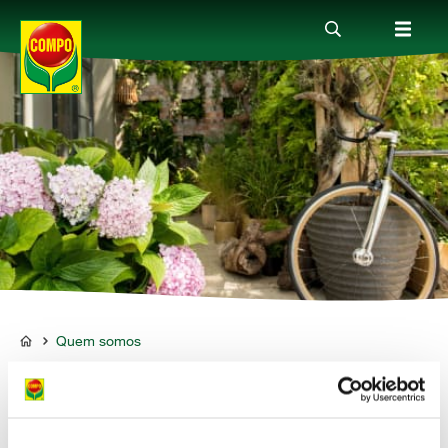
Produtos
Guia
Serviço
Quem somos
Quem somos
COMPO
Quem somos
Com cerca de 1.000 empregados em mais