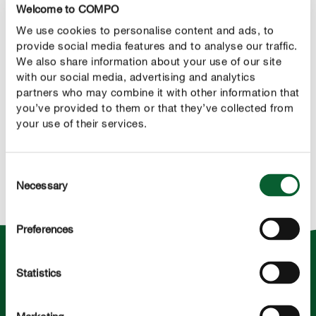
Welcome to COMPO
de 20 localizações distintas em todo o
We use cookies to personalise content and ads, to
mundo, somos um dos principais
provide social media features and to analyse our traffic.
fornecedores de produtos para o cuidado de
We also share information about your use of our site
with our social media, advertising and analytics
plantas de casa, jardim e no setor agricola.
partners who may combine it with other information that
you’ve provided to them or that they’ve collected from
your use of their services.
Partilhar
Consent
Necessary
Selection
Preferences
Statistics