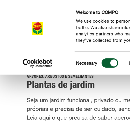
Welcome to COMPO
We use cookies to persona
Produtos
traffic. We also share inf
analytics partners who ma
they’ve collected from you
Consent
Guia
Cuidar das plantas
Plantas de jardim
Necessary
COMPO
Selection
ÁRVORES, ARBUSTOS E SEMELHANTES
Plantas de jardim
Seja um jardim funcional, privado ou m
próprias e precisa de ser cuidado, s
Leia aqui o que precisa de saber acerc