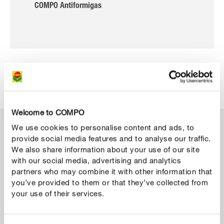
COMPO Antiformigas
Welcome to COMPO
We use cookies to personalise content and ads, to
provide social media features and to analyse our traffic.
CATEGORIA
We also share information about your use of our site
Fungicidas
with our social media, advertising and analytics
partners who may combine it with other information that
Sabia que as principais doenças das plantas como o
you’ve provided to them or that they’ve collected from
oídio, a ferrugem e a mancha negra são causadas por
your use of their services.
fungos? Alimentam-se de plantas com a ajuda do seu
órgão de sucção, também chamado haustóriu. A