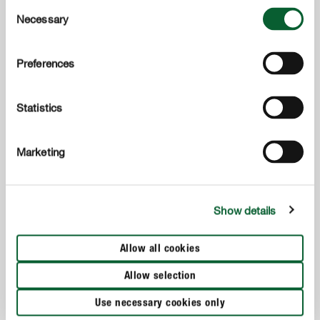
COMPO oferece uma gama de fungicidas que
Consent
Necessary
funcionam rápida e eficazmente sem danificar a planta.
Selection
Preferences
Statistics
Marketing
Show details
Allow all cookies
Allow selection
Use necessary cookies only