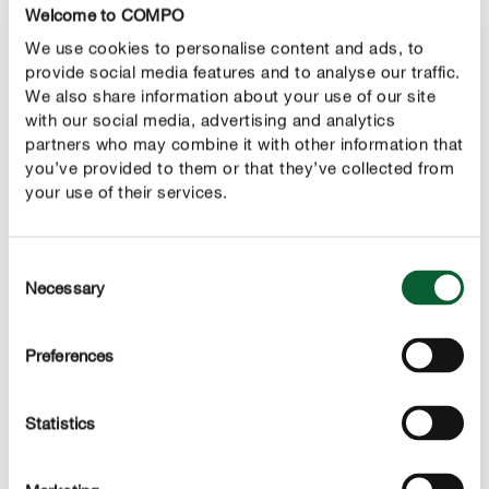
Welcome to COMPO
comunicação nem autorização do utilizador – quaisquer
We use cookies to personalise content and ads, to
conteúdos publicados pelo utilizador quando este
provide social media features and to analyse our traffic.
infringir ou violar a legislação em vigor, as normas
We also share information about your use of our site
estabelecidas na presente política e as Normas da
with our social media, advertising and analytics
Plataforma.
partners who may combine it with other information that
you’ve provided to them or that they’ve collected from
your use of their services.
5.Identificação dos destinatários relativamente aos quais
Consent
o RESPONSÁVEL tenha previsto a realização de cessões
Necessary
Selection
ou comunicações de dados
O utilizador é avisado que qualquer informação e
Preferences
conteúdos que publicar na página oficial do
RESPONSÁVEL
na rede social poderá ser conhecida
pelos restantes utilizadores da página oficial e da
Statistics
plataforma da rede social. Consequentemente, qualquer
informação e conteúdos publicados pelo utilizador na