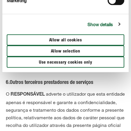
Marketing
página oficial do RESPONSÁVEL
nesta rede social será
objeto de comunicação aos restantes utilizadores pela
própria natureza do serviço.
Show details
O
apenas tem prevista a realização de
RESPONSÁVEL
Allow all cookies
cessões ou comunicações de dados que, devido à
normativa em vigor, deva fazer a juízes, tribunais,
Allow selection
administrações públicas e autoridades competentes de
Use necessary cookies only
caráter administrativo.
6.Outros terceiros prestadores de serviços
O
adverte o utilizador que esta entidade
RESPONSÁVEL
apenas é responsável e garante a confidencialidade,
segurança e tratamento dos dados conforme a presente
política, relativamente aos dados de caráter pessoal que
recolha do utilizador através da presente página oficial