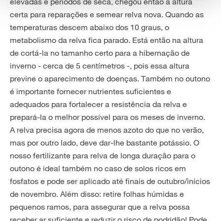
elevadas e períodos de seca, chegou então a altura
certa para reparações e semear relva nova. Quando as
temperaturas descem abaixo dos 10 graus, o
metabolismo da relva fica parado. Está então na altura
de cortá-la no tamanho certo para a hibernação de
inverno - cerca de 5 centímetros -, pois essa altura
previne o aparecimento de doenças. Também no outono
é importante fornecer nutrientes suficientes e
adequados para fortalecer a resistência da relva e
prepará-la o melhor possível para os meses de inverno.
A relva precisa agora de menos azoto do que no verão,
mas por outro lado, deve dar-lhe bastante potássio. O
nosso
fertilizante para relva de longa duração para o
outono
é ideal também no caso de solos ricos em
fosfatos e pode ser aplicado até finais de outubro/inícios
de novembro. Além disso: retire folhas húmidas e
pequenos ramos, para assegurar que a relva possa
receber ar suficiente e reduzir o risco de podridão! Pode