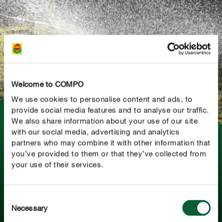
Welcome to COMPO
We use cookies to personalise content and ads, to
provide social media features and to analyse our traffic.
We also share information about your use of our site
with our social media, advertising and analytics
Fundamentos da rega
partners who may combine it with other information that
you’ve provided to them or that they’ve collected from
Todas as plantas precisam de água, mas qual a
your use of their services.
quantidade que se deve dar e qual o tipo de água?
Encontra aqui todas as dicas para uma rega correta.
Consent
Necessary
SABER MAIS
Selection