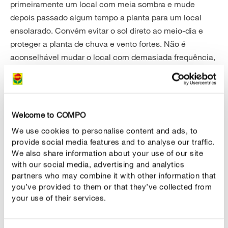
primeiramente um local com meia sombra e mude
depois passado algum tempo a planta para um local
ensolarado. Convém evitar o sol direto ao meio-dia e
proteger a planta de chuva e vento fortes. Não é
aconselhável mudar o local com demasiada frequência,
pois pode fazer cair os botões de flores.
Nas regiões mais frias, é preciso transferir o hibisco para
dentro de casa antes da primeira geada. O hibisco gosta
Welcome to COMPO
de passar o inverno com luz e a uma temperatura entre
We use cookies to personalise content and ads, to
os 12 e os 15°C.
provide social media features and to analyse our traffic.
We also share information about your use of our site
Plantar:
with our social media, advertising and analytics
No caso de ser uma planta de vaso, recomenda-se a
partners who may combine it with other information that
you’ve provided to them or that they’ve collected from
muda de ano em ano ou a cada dois anos na primavera.
your use of their services.
ENCONTRA AQUI DICAS PARA MUDAR A TERRA