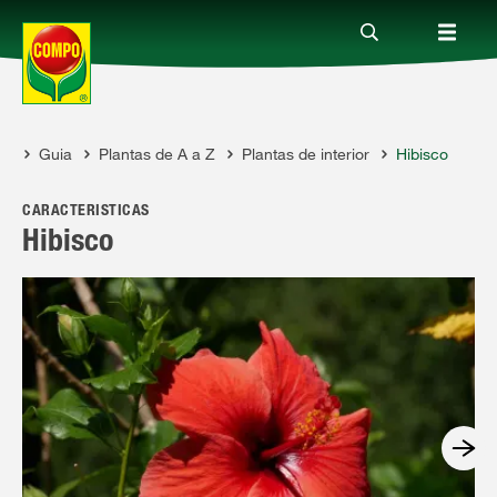
Guia
Plantas de A a Z
Plantas de interior
Hibisco
Produtos
COMPO
CARACTERÍSTICAS
Guia
Hibisco
Serviço
Quem somos