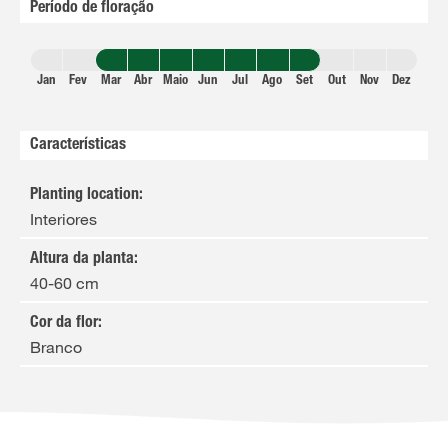
Período de floração
Jan
Fev
Mar
Abr
Maio
Jun
Jul
Ago
Set
Out
Nov
Dez
Características
Planting location
:
Interiores
Altura da planta
:
40-60 cm
Cor da flor
:
Branco