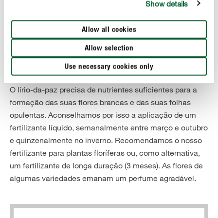
com o dedo se a terra está seca, antes de cada rega.
Show details
O lírio-da-paz gosta ainda de muita humidade do ar.
Allow all cookies
Consegue criar as melhores condições de crescimento,
Allow selection
ao borrifar a planta regularmente com água macia.
Use necessary cookies only
Fertilização:
O lírio-da-paz precisa de nutrientes suficientes para a
formação das suas flores brancas e das suas folhas
opulentas. Aconselhamos por isso a aplicação de um
fertilizante líquido, semanalmente entre março e outubro
e quinzenalmente no inverno. Recomendamos o nosso
fertilizante para plantas floríferas ou, como alternativa,
um fertilizante de longa duração (3 meses). As flores de
algumas variedades emanam um perfume agradável.