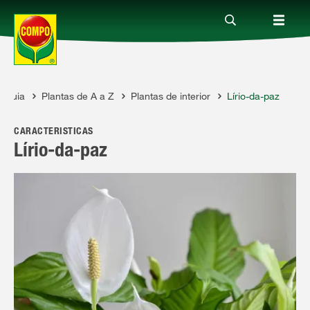
Guia
Plantas de A a Z
Plantas de interior
Lírio-da-paz
Produtos
MPO
CARACTERÍSTICAS
Guia
Lírio-da-paz
Serviço
Quem somos