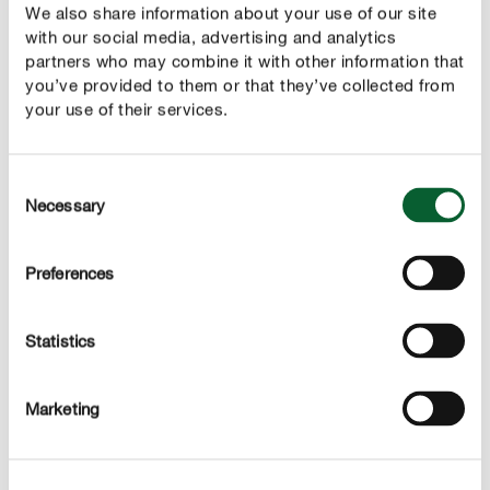
We also share information about your use of our site
As plantas maiores podem ser propagadas por meio
with our social media, advertising and analytics
da divisão aquando da muda na primavera. Separe
partners who may combine it with other information that
para esse efeito 3 ou mais folhas e plante-as noutro
you’ve provided to them or that they’ve collected from
vaso com substrato novo para flores. Atenção: não
your use of their services.
ferir as raízes!
Consent
Necessary
Selection
Preferences
CORRECT CARE
Cuidar do lírio-da-paz
Statistics
Rega:
O substrato do lírio-da-paz deve ser mantido
moderadamente húmido. A planta precisa de menos
Marketing
água no inverno, pelo que deve regar menos, mas sem
deixar a terra secar por completo. O melhor é comprovar