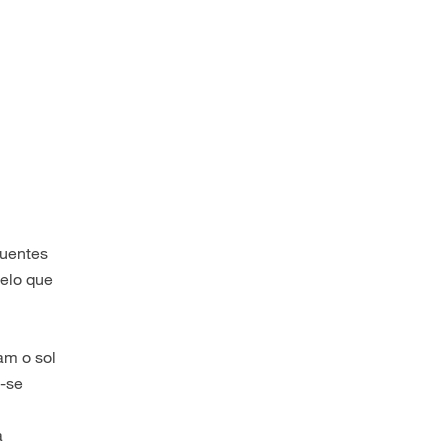
quentes
pelo que
am o sol
m-se
a