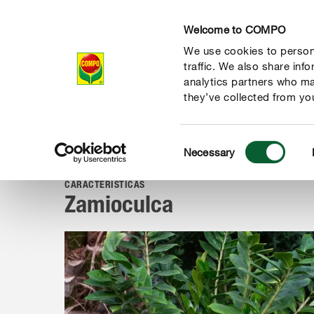
Welcome to COMPO
We use cookies to persona
Produtos
traffic. We also share inf
analytics partners who ma
they’ve collected from you
Consent
Guia
Plantas de A a Z
Plantas de interior
Zamioculca
Necessary
COMPO
Selection
CARACTERÍSTICAS
Zamioculca