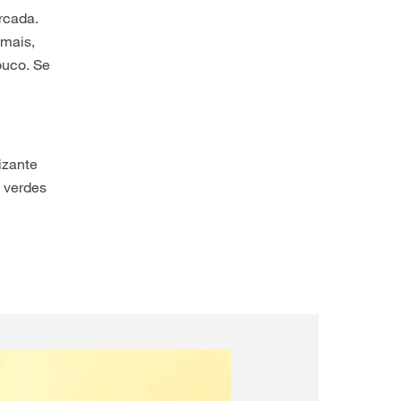
rcada.
 mais,
ouco. Se
izante
s verdes