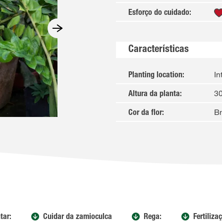
Esforço do cuidado
:
Características
In
Planting location
:
3
Altura da planta
:
B
Cor da flor
:
tar:
Cuidar da zamioculca
Rega:
Fertiliza