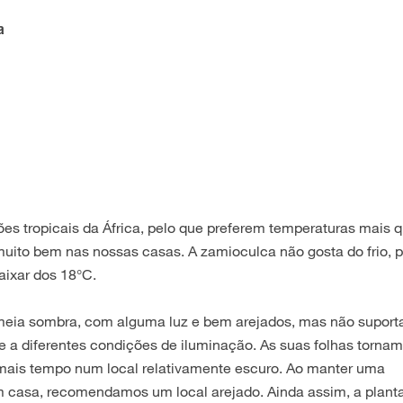
a
ões tropicais da África, pelo que preferem temperaturas mais 
muito bem nas nossas casas. A zamioculca não gosta do frio, 
aixar dos 18°C.
 meia sombra, com alguma luz e bem arejados, mas não suport
se a diferentes condições de iluminação. As suas folhas torna
mais tempo num local relativamente escuro. Ao manter uma
m casa, recomendamos um local arejado. Ainda assim, a plant