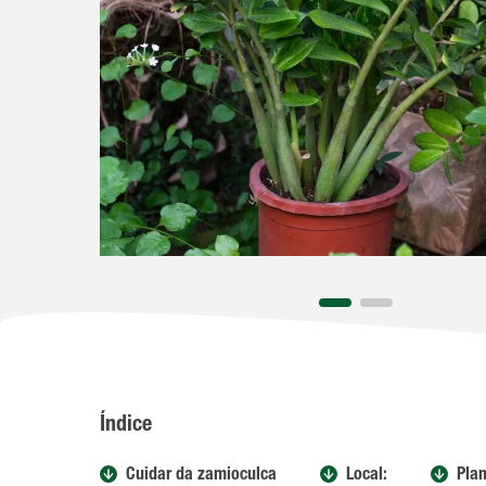
Índice
Cuidar da zamioculca
Local:
Plan