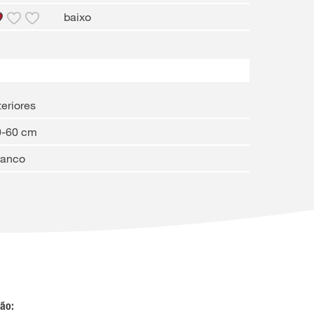
baixo
teriores
0-60 cm
ranco
ção: