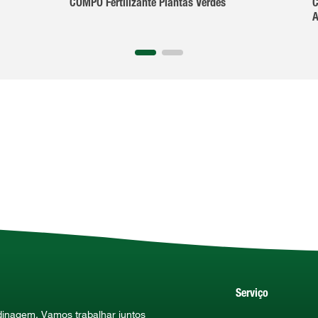
COMPO Fertilizante Plantas Verdes
C
A
Serviço
rdinagem. Vamos trabalhar juntos