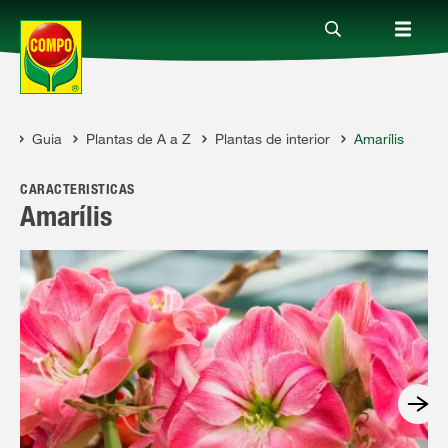
Guia
Plantas de A a Z
Plantas de interior
Amarílis
Produtos
COMPO
CARACTERÍSTICAS
Guia
Amarílis
Serviço
Quem somos