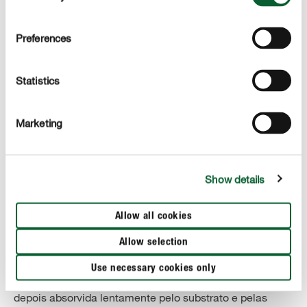
para terem crescido o suficiente para desenvolver
flores.
Preferences
Statistics
CORRECT CARE
Cuidar de amarílis
Marketing
Rega:
No inverno, durante a floração da planta, é suficiente
Show details
regar moderadamente uma vez por semana. Deve evitar
a ocorrência de excesso de água a causar
Allow all cookies
encharcamento. Ao regar, deve-se ter o cuidado de não
molhar o próprio bulbo para evitar o risco de
Allow selection
apodrecimento. O melhor é regar a planta por baixo.
Use necessary cookies only
Encha para esse efeito o prato do vaso com água que é
depois absorvida lentamente pelo substrato e pelas