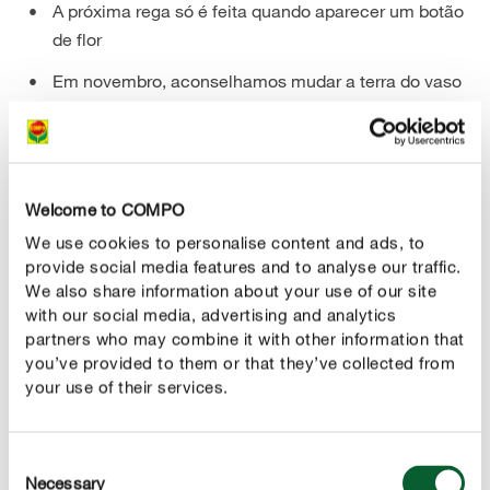
A próxima rega só é feita quando aparecer um botão
de flor
Em novembro, aconselhamos mudar a terra do vaso
e aproveitar para retirar bulbos mais pequenos que
tenham aparecido para propagação.
Welcome to COMPO
We use cookies to personalise content and ads, to
provide social media features and to analyse our traffic.
We also share information about your use of our site
with our social media, advertising and analytics
partners who may combine it with other information that
you’ve provided to them or that they’ve collected from
your use of their services.
A nossa dica
Os bulbos jovens retirados podem ser plantados para
Consent
propagação da planta, mas é preciso um par de anos
Necessary
Selection