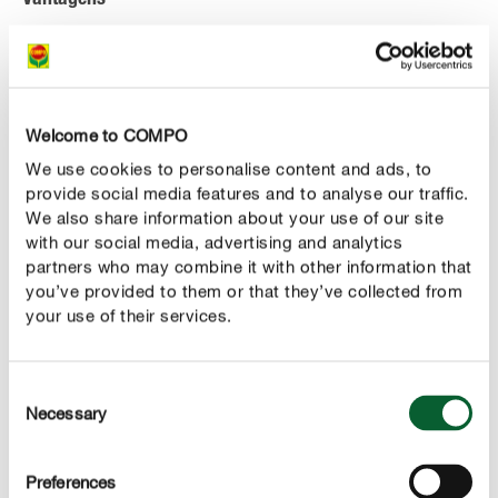
Vantagens
Contém Guano, concentrado de nutrientes, e Perlite,
que para além de promover o arejamento das raízes,
retêm água disponibilizando
Welcome to COMPO
a para uma melhor absorção por parte da planta.
We use cookies to personalise content and ads, to
Substrato ideal para todo o tipo de gerânios e
provide social media features and to analyse our traffic.
plantas com flor, de interior e exterior.
We also share information about your use of our site
with our social media, advertising and analytics
partners who may combine it with other information that
you’ve provided to them or that they’ve collected from
your use of their services.
USO
Consent
DETALHES TÉCNICOS
Necessary
Selection
Preferences
Poderá estar interessado em alguns destes produtos