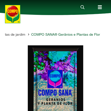
lantas de jardim
COMPO SANA® Gerânios e Plantas de Flor
Produtos
Guia
Serviço
Quem somos