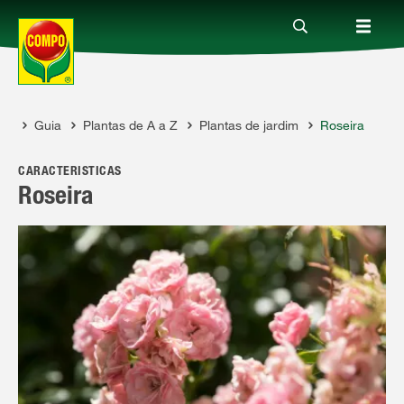
Guia
Plantas de A a Z
Plantas de jardim
Roseira
Produtos
COMPO
CARACTERÍSTICAS
Guia
Roseira
Serviço
Quem somos