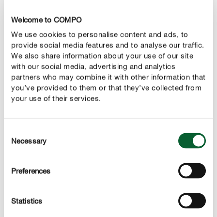
Recomenda-se acrescentar um substrato especial aos
Welcome to COMPO
buracos de plantação, para ajudar no desenvolvimento
We use cookies to personalise content and ads, to
das plantas. Depois de introduzir as roseiras, preencha
provide social media features and to analyse our traffic.
para já apenas dois terços dos buracos com substrato,
We also share information about your use of our site
pressione-o e regue então as plantas. Assim que a água
with our social media, advertising and analytics
tiver sido absorvida pela terra, pode encher o resto do
partners who may combine it with other information that
you’ve provided to them or that they’ve collected from
buraco de plantação com substrato até ao nível do solo.
your use of their services.
Não se esqueça de regar regularmente após a
plantação!
Consent
Necessary
Selection
Preferences
Statistics