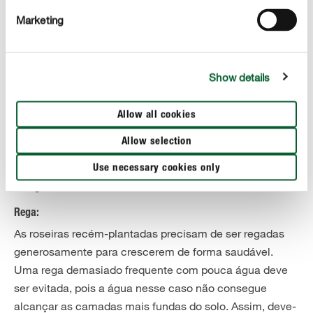
A nossa dica
Marketing
A lavanda é um óptimo vizinho para roseiras. Além da
combinação bonita de cores, a lavanda protege as
Show details
roseiras de forma natural contra pulgões e formigas.
Allow all cookies
Allow selection
CORRECT CARE
Use necessary cookies only
Cuidar de roseiras
Rega:
As roseiras recém-plantadas precisam de ser regadas
generosamente para crescerem de forma saudável.
Uma rega demasiado frequente com pouca água deve
ser evitada, pois a água nesse caso não consegue
alcançar as camadas mais fundas do solo. Assim, deve-