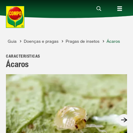
Guia
Doenças e pragas
Pragas de insetos
Ácaros
Produtos
COMPO
CARACTERÍSTICAS
Guia
Ácaros
Serviço
Quem somos