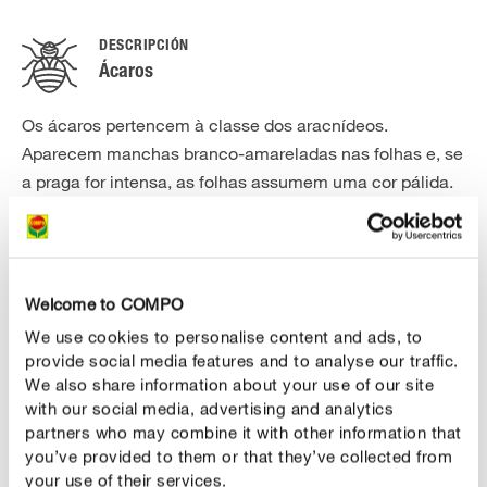
DESCRIPCIÓN
Ácaros
Os ácaros pertencem à classe dos aracnídeos.
Aparecem manchas branco-amareladas nas folhas e, se
a praga for intensa, as folhas assumem uma cor pálida.
De início, poderá encontrar casulos finos nas bainhas
das folhas, mas mais tarde, se a praga for intensa, estes
casulos podem estender-se à folhas ou mesmo a
rebentos inteiros. Os ácaros medem entre 0,2 e 0,5 mm,
Welcome to COMPO
são amarelados a avermelhados e muito difíceis de ver
We use cookies to personalise content and ads, to
a olho nu. Eles costumam ficar no lado inferior das
provide social media features and to analyse our traffic.
folhas. Eles retiram nutrientes à planta e enfraquecem-
We also share information about your use of our site
na com a sua atividade sugadora. Em consequência
with our social media, advertising and analytics
partners who may combine it with other information that
disso, as folhas secam e acabam por cair mais tarde. Os
you’ve provided to them or that they’ve collected from
ácaros atacam sobretudo as roseiras nos anos secos e
your use of their services.