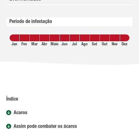
Período de infestação
Jan
Fev
Mar
Abr
Maio
Jun
Jul
Ago
Set
Out
Nov
Dez
Índice
Ácaros
Assim pode combater os ácaros