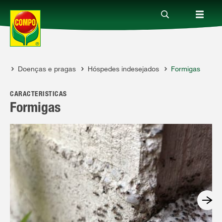
ia
Doenças e pragas
Hóspedes indesejados
Formigas
Produtos
O
CARACTERÍSTICAS
Guia
Formigas
Serviço
Quem somos