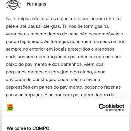
Formigas
As formigas são insetos cujas mordidas podem irritar a
pele e até causar alergias. Trilhos de formigas na
varanda ou mesmo dentro de casa são desagradáveis e
pouco higiénicos. As formigas constroem os seus ninhos
sempre no exterior em locais protegidos e arenosos,
onde acabam com frequência por criar espaço oco por
baixo do pavimento e dos caminhos. Além dos
pequenos montes de terra junto do ninho, a sua
atividade de construção pode mesmo levar a
depressões em partes do pavimento, podendo fazer as
pessoas tropeçar. Elas acabam por entrar dentro de
casa no âmbito da sua busca por comida e descobrem
com o seu apurado sentido de olfato sobretudo
alimentos doces e ricos em hidratos de carbono.
Welcome to COMPO