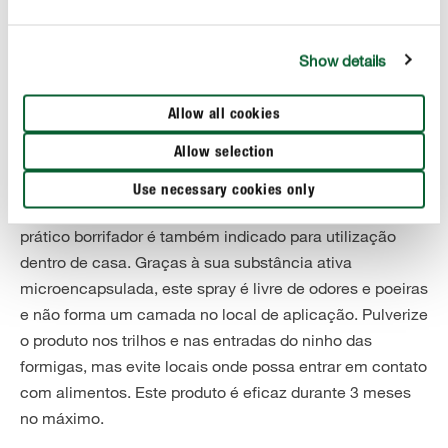
encontram no seu ninho.
O nosso isco para formigas é uma opção segura e limpa
Show details
para o interior da sua casa. O isco e o inseticida estão
contidos de forma segura dentro do invólucro. Prepare o
Allow all cookies
invólucro do isco conforme as instruções e deixe-o em
Allow selection
cima dos trilhos ou na proximidade do ninho das
formigas. Deixe o isco ficar pelo menos 3 semanas no
Use necessary cookies only
local. O nosso produto COMPO contra formigas no
prático borrifador é também indicado para utilização
dentro de casa. Graças à sua substância ativa
microencapsulada, este spray é livre de odores e poeiras
e não forma um camada no local de aplicação. Pulverize
o produto nos trilhos e nas entradas do ninho das
formigas, mas evite locais onde possa entrar em contato
com alimentos. Este produto é eficaz durante 3 meses
no máximo.