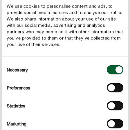
CONTROL
We use cookies to personalise content and ads, to
Assim pode combater as formigas
provide social media features and to analyse our traffic.
We also share information about your use of our site
Para as combater no exterior, pode apostar no nosso
with our social media, advertising and analytics
partners who may combine it with other information that
produto contra formigas, um granulado livre de poeiras à
you’ve provided to them or that they’ve collected from
base de hidratos de carbono que pode ser dispersado ou
your use of their services.
então regado quando dissolvido em água. Aplique o
granulado em faixas visíveis à volta dos ninhos e dos
trilhos ou então dissolva-o em água para o poder aplicar
Consent
Necessary
diretamente para dentro do ninho das formigas. Para
Selection
uma aplicação localizada em fendas e entre pedras da
calçada, pode optar também pelo nosso produto em
Preferences
spray contra formigas. Este spray está equipado com um
bico ao qual se pode ligar um tubo, pelo que é possível
Statistics
pulverizar o produto diretamente em fendas e outros
locais. A altura ideal para aplicação do produto é de
manhã ou à noite, quando as formigas ainda se
Marketing