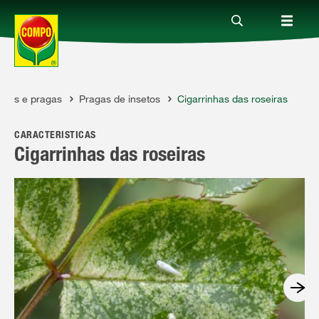
ças e pragas
Pragas de insetos
Cigarrinhas das roseiras
Produtos
CARACTERÍSTICAS
Guia
Cigarrinhas das roseiras
Serviço
Quem somos