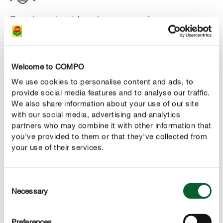
Quando as cigarrinhas atacam as roseiras, aparecem
em primeiro lugar pequenas manchas esbranquiçadas
na parte superior das folhas, de início sobretudo ao
longo da nervura, depois em toda a superfície das
Welcome to COMPO
folhas. Também os botões de flores podem ser
We use cookies to personalise content and ads, to
atacados. Esta praga afeta o crescimento e piora em
provide social media features and to analyse our traffic.
muito o aspeto da planta. Se a praga for intensa, as
We also share information about your use of our site
folhas começam a cair. Na parte inferior das folhas é
with our social media, advertising and analytics
possível encontrar insetos verdes que medem aprox. 3
partners who may combine it with other information that
mm. Estes insetos depositam os seus ovos na casca de
you’ve provided to them or that they’ve collected from
your use of their services.
rebentos jovens, onde podem passar o inverno. As
cigarrinhas levantam voo, mal sejam tocadas. Elas
causam danos ao sugar a seiva da planta. As primeiras
Consent
cigarrinhas das roseiras surgem a partir de maio. Por
Necessary
Selection
cada ano, deve-se contar com pelo menos duas
gerações.
Preferences