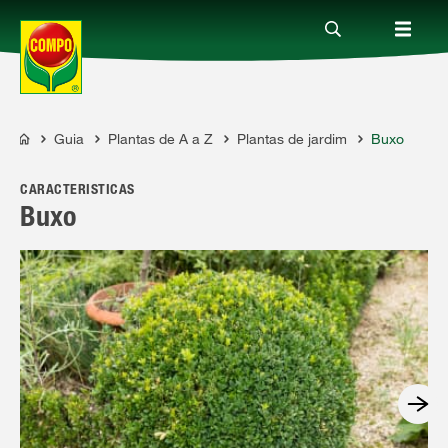
Guia
Plantas de A a Z
Plantas de jardim
Buxo
Produtos
COMPO
CARACTERÍSTICAS
Guia
Buxo
Serviço
Quem somos