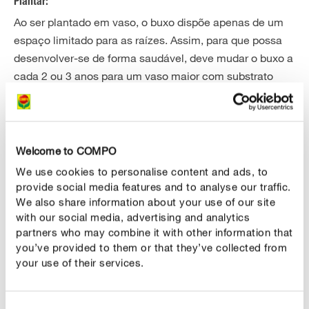
Plantar:
Ao ser plantado em vaso, o buxo dispõe apenas de um
espaço limitado para as raízes. Assim, para que possa
desenvolver-se de forma saudável, deve mudar o buxo a
cada 2 ou 3 anos para um vaso maior com substrato
fresco especialmente formulado para o buxo. A altura
ideal para isso é a primavera.
Welcome to COMPO
CORRECT CARE
Cuidar do buxo
We use cookies to personalise content and ads, to
provide social media features and to analyse our traffic.
We also share information about your use of our site
Rega:
with our social media, advertising and analytics
O substrato das plantas de vaso seca rapidamente,
partners who may combine it with other information that
sobretudo no verão. Para manter a terra húmida,
you’ve provided to them or that they’ve collected from
recomenda-se a rega diária em dias secos e quentes.
your use of their services.
Isso é especialmente importante durante a fase de
crescimento. Tome precauções para evitar que a planta