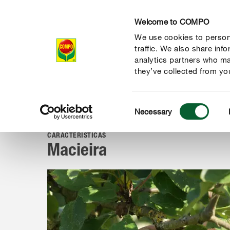
Welcome to COMPO
We use cookies to persona
Produtos
traffic. We also share inf
analytics partners who ma
they’ve collected from you
Consent
Guia
Plantas de A a Z
Ervas aromáticas, frutas e legume
Necessary
COMPO
Selection
CARACTERÍSTICAS
Macieira