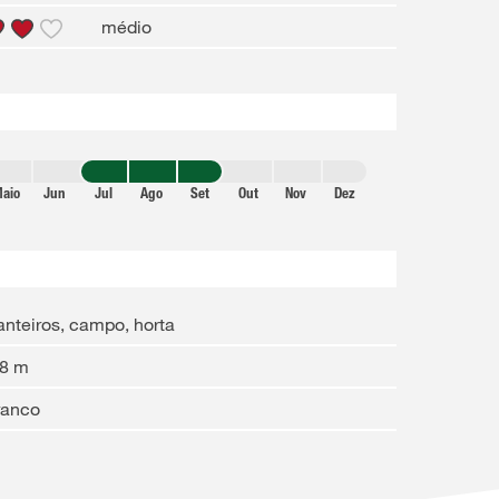
médio
aio
Jun
Jul
Ago
Set
Out
Nov
Dez
nteiros, campo, horta
-8 m
ranco