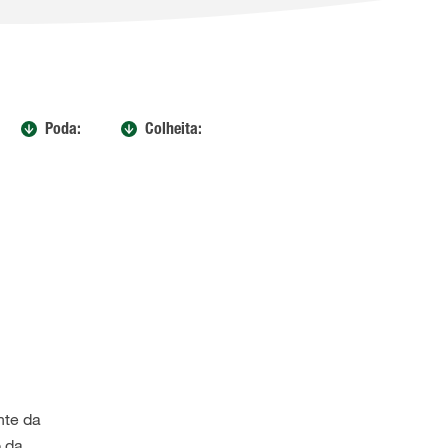
Poda:
Colheita:
nte da
o da