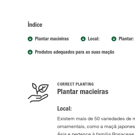
Índice
Plantar macieiras
Local:
Plantar:
Produtos adequados para as suas maçãs
CORRECT PLANTING
Plantar macieiras
Local:
Existem mais de 50 variedades de 
ornamentais, como a maçã japonesa
Ásia e pertence à família Rosacea