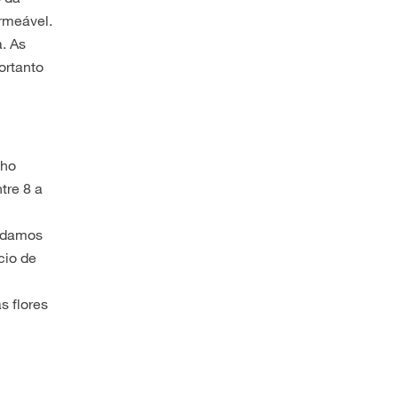
rmeável.
. As
ortanto
nho
tre 8 a
endamos
cio de
s flores