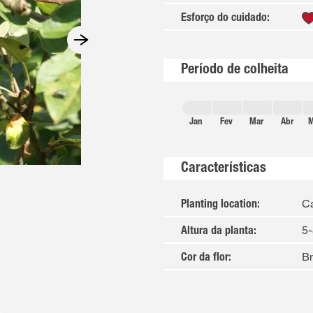
Esforço do cuidado
:
Período de colheita
Jan
Fev
Mar
Abr
M
Características
Ca
Planting location
:
5
Altura da planta
:
B
Cor da flor
: