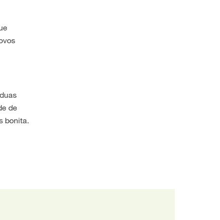
que
novos
 duas
de de
 bonita.