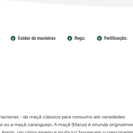
Cuidar de macieiras
Rega:
Fertilização:
macieiras - da maçã clássica para consumo até variedades
 ou a maçã caranguejo. A maçã (Malus) é oriunda originalme
e. Assim, um clima ameno e muita luz favorecem o cresciment