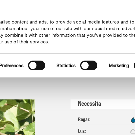
lise content and ads, to provide social media features and to
Guia
Serviço
Quem somos
ormation about your use of our site with our social media, adver
y combine it with other information that you’ve provided to th
r use of their services.
s
Macieira
Preferences
Statistics
Marketing
Necessita
Regar
:
Luz
: