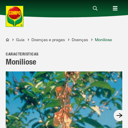
Guia
Doenças e pragas
Doenças
Moniliose
Produtos
COMPO
CARACTERÍSTICAS
Guia
Moniliose
Serviço
Quem somos