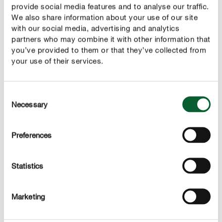
as flores para conseguir alcançar a partir daí o ramo.
provide social media features and to analyse our traffic.
Este começa a ficar mais seco e começa a morrer
We also share information about your use of our site
parcialmente. Também os frutos podem ser afetados.
with our social media, advertising and analytics
partners who may combine it with other information that
Feridas e fissuras permitem a entrada do fungo. As
you’ve provided to them or that they’ve collected from
frutas caem ou ficam enrugadas, permanecendo como
your use of their services.
múmias de fruta na árvore.
Consent
CONTROL
Necessary
Selection
Assim pode combater a moniliose
Retire regularmente todas as múmias de fruta e ramos
Preferences
atacados pelo fungo para reduzir o risco de infestação
de outras partes da planta. As múmias e os ramos secos
Statistics
podem facilmente ser retirados aquando da poda no
outono. Ao realizar a poda, a copa da árvore se torna
Marketing
mais arejada, ajudando a que não seja retida tanta
humidade nos ramos. Se todas as cerejeiras numa