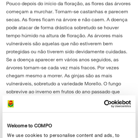
Pouco depois do início da floração, as flores das árvores
começam a murchar. Tornam-se castanhas e parecem
secas. As flores ficam na árvore e não caem. A doença
pode atacar de forma drástica sobretudo se houver
tempo húmido na altura de floração. As árvores mais
vulneráveis são aquelas que não estiverem bem
protegidas ou não tiverem sido devidamente cuidadas.
Se a doença aparecer em vários anos seguidos, as
árvores tornam-se cada vez mais fracos. Por vezes
chegam mesmo a morrer. As ginjas são as mais
vulneráveis, sobretudo a variedade Morello. O fungo
sobrevive ao inverno em frutos do ano passado que
tiverem secado e ficado na árvores (as chamadas
múmias de frutos). Na primavera, o fungo forma
inúmeros esporos. Estes são espalhados pelo ar e
instalam-se em toda a cerejeira. Se o tempo for húmido,
Welcome to COMPO
os esporos conseguem infetar as flores. O fungo ataca
We use cookies to personalise content and ads, to