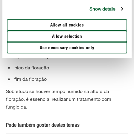
determinada zona forem cuidadosamente podadas, é
possível limitar em muito o ataque deste fungo. Além
Show details
disso recomendamos o tratamento com um fungicida
durante a altura da floração. O tratamento só assim se
Allow all cookies
torna eficaz.
Allow selection
São necessários 3 tratamentos:
Use necessary cookies only
a primeira flor que abre
pico da floração
fim da floração
Sobretudo se houver tempo húmido na altura da
floração, é essencial realizar um tratamento com
fungicida.
Pode também gostar destes temas