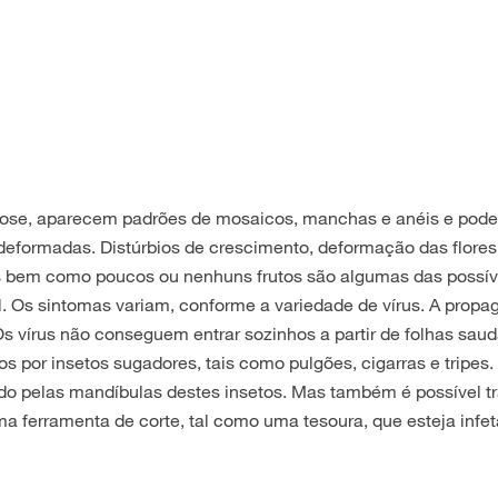
irose, aparecem padrões de mosaicos, manchas e anéis e pode
eformadas. Distúrbios de crescimento, deformação das flores
as bem como poucos ou nenhuns frutos são algumas das possív
. Os sintomas variam, conforme a variedade de vírus. A prop
 Os vírus não conseguem entrar sozinhos a partir de folhas sau
os por insetos sugadores, tais como pulgões, cigarras e tripes.
udo pelas mandíbulas destes insetos. Mas também é possível tr
uma ferramenta de corte, tal como uma tesoura, que esteja infe