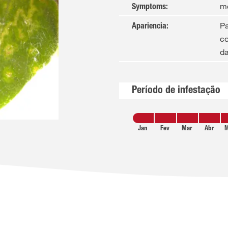
mo
Symptoms
:
Pa
Apariencia
:
c
da
Período de infestação
Jan
Fev
Mar
Abr
M