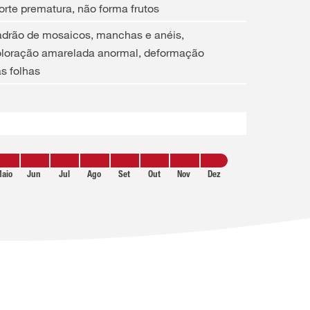
rte prematura, não forma frutos
drão de mosaicos, manchas e anéis,
oloração amarelada anormal, deformação
s folhas
aio
Jun
Jul
Ago
Set
Out
Nov
Dez