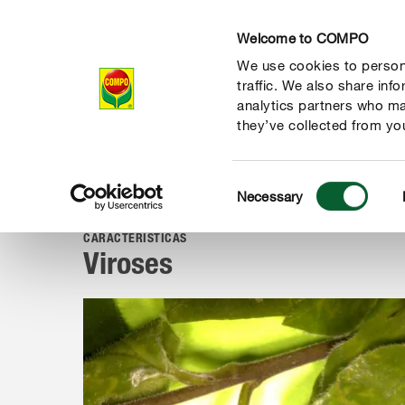
Welcome to COMPO
We use cookies to persona
Produtos
traffic. We also share inf
analytics partners who ma
they’ve collected from you
Consent
Guia
Doenças e pragas
Doenças
Viroses
Necessary
COMPO
Selection
CARACTERÍSTICAS
Viroses