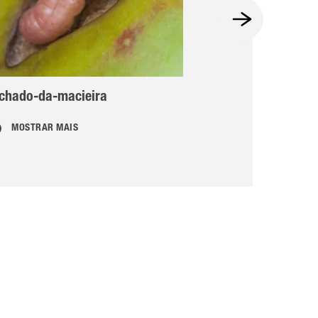
ichado-da-macieira
Traça arminho
MOSTRAR MAIS
MOSTRAR MAI