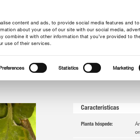
lise content and ads, to provide social media features and to
Guia
Serviço
Quem somos
ormation about your use of our site with our social media, adver
y combine it with other information that you’ve provided to th
r use of their services.
Preferences
Statistics
Marketing
Características
Ár
Planta hóspede
:
or