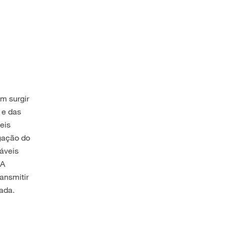
m surgir
 e das
eis
agação do
dáveis
 A
ansmitir
tada.