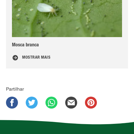
Mosca branca
Ác
MOSTRAR MAIS
Partilhar