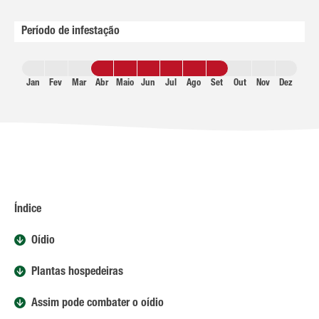
Período de infestação
Jan
Fev
Mar
Abr
Maio
Jun
Jul
Ago
Set
Out
Nov
Dez
Índice
Oídio
Plantas hospedeiras
Assim pode combater o oídio