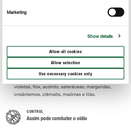
videiras: todas as variedades de videiras, também
trepadeiras
Marketing
plantas de interior ou de varanda: o oídio ataca com
frequência e as mais variadas plantas, como por
Show details
exemplo begónias, uva-do-mato, hortênsias,
acónito, asteráceas, margaridas, crisântemos,
astafiságrias, urze, flox, violetas, evónimo, clématis,
Allow all cookies
maónias e roseiras.
Allow selection
Jardim ornamental: amor-perfeito, roseiras,
Use necessary cookies only
anêmonas, bocas-de-leão, girassol, miosótis,
violetas, flox, acónito, asteráceas, margaridas,
crisântemos, clématis, maónias e lilás.
CONTROL
Assim pode combater o oídio