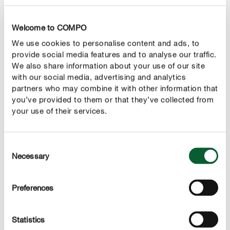
plantas de interior e de varanda: maio-agosto
Welcome to COMPO
jardim ornamental: abril-setembro
We use cookies to personalise content and ads, to
provide social media features and to analyse our traffic.
legumes: maio-agosto
We also share information about your use of our site
with our social media, advertising and analytics
Plantas hospedeiras
partners who may combine it with other information that
Fruta: macieiras, conforme a variedade.
you’ve provided to them or that they’ve collected from
Particularmente sensíveis: Boskoop, Jonagold, Cox
your use of their services.
Orange, Jonathan e Ingrid Marie. Além disso,
groselhas e groselhas espinhosas.
Consent
Necessary
Legumes: o fungo do oídio ataca muitas espécies e
Selection
variedades, tais como ervilhas, ervas aromáticas,
pepinos, cenouras, couve-de-bruxelas, pastinaca,
Preferences
escorcioneira, tomates e courgettes.
Roseiras: todas as variedades de roseiras
Statistics