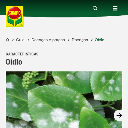
Guia
Doenças e pragas
Doenças
Oídio
Produtos
COMPO
CARACTERÍSTICAS
Guia
Oídio
Serviço
Quem somos