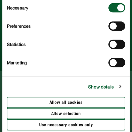
Consent
Necessary
Selection
Para principiantes ou especialistas em jardinagem. Vamos
trabalhar juntos por uma qualidade de vida mais natural.
Preferences
Statistics
Serviço
Marketing
Mais sobre COMPO
Impressão
Show details
Protecção de dados
Allow all cookies
Politica de cookies
Allow selection
Imprint
Use necessary cookies only