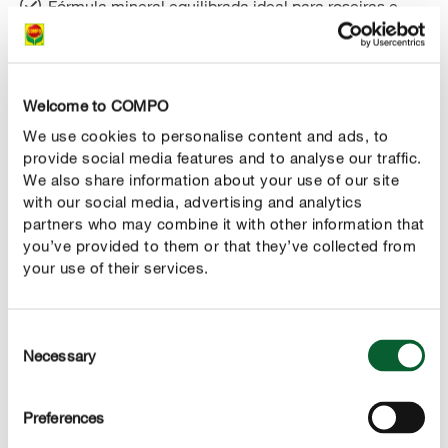
Fórmula mineral equilibrada ideal para roseiras e
outras plantas de flor.
Floração abundante. Resistente a pragas e doenças.
Welcome to COMPO
Contém magnésio que evita o amarelecimento das
folhas e assegura um crescimento vigoroso da
We use cookies to personalise content and ads, to
provide social media features and to analyse our traffic.
planta.
We also share information about your use of our site
with our social media, advertising and analytics
partners who may combine it with other information that
you’ve provided to them or that they’ve collected from
your use of their services.
USO
DETALHES TÉCNICOS
Consent
Necessary
Selection
Poderá estar interessado em alguns destes produtos
Preferences