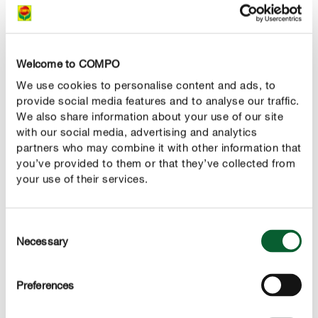
Vantagens
Estimula o crescimento das plantas, de forma rápida
e permanente.
Welcome to COMPO
Previene o aparecimento de deficiências e promove
We use cookies to personalise content and ads, to
o crescimento saudável e vigoroso das plantas.
provide social media features and to analyse our traffic.
We also share information about your use of our site
with our social media, advertising and analytics
partners who may combine it with other information that
you’ve provided to them or that they’ve collected from
USO
your use of their services.
DETALHES TÉCNICOS
Consent
Necessary
Selection
Poderá estar interessado em alguns destes produtos
Preferences