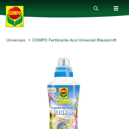
os Universais
COMPO Fertilizante Azul Universal Blaukorn®
Produtos
Guia
Serviço
Quem somos