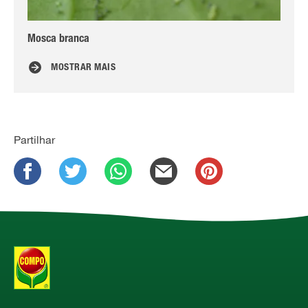
Mosca branca
Ci
MOSTRAR MAIS
Partilhar