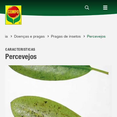
Guia
Doenças e pragas
Pragas de insetos
Percevejos
Produtos
MPO
CARACTERÍSTICAS
Guia
Percevejos
Serviço
Quem somos