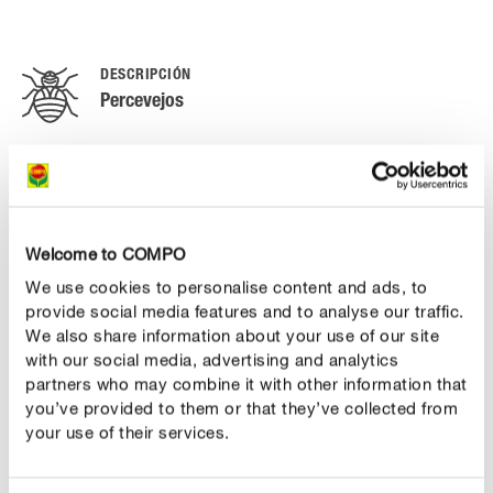
DESCRIPCIÓN
Percevejos
Os percevejos, sobretudo as variedades Stephanitis
rhododendri e Stephanitis oberti - especializadas em
atacar rododendros -, preferem depositar os seus ovos
junto do veio central das folhas. A partir de meados de
Welcome to COMPO
maio surgem manchas verde-claras a prateadas na
We use cookies to personalise content and ads, to
parte superior das folhas. Na parte inferior das folhas é
provide social media features and to analyse our traffic.
possível encontrar gotas pretas de excrementos. Tanto
We also share information about your use of our site
os percevejos já desenvolvidos com asas como as suas
with our social media, advertising and analytics
larvas amareladas sugam a seiva na parte inferior das
partners who may combine it with other information that
you’ve provided to them or that they’ve collected from
folhas. Se a praga for intensa, as folhas começam a
your use of their services.
enrolar-se e caem. Além dos percevejos mencionados
especializados em rododendros, ainda há um número