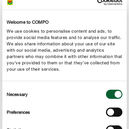
Welcome to COMPO
We use cookies to personalise content and ads, to
provide social media features and to analyse our traffic.
We also share information about your use of our site
with our social media, advertising and analytics
partners who may combine it with other information that
you’ve provided to them or that they’ve collected from
your use of their services.
Prefira plantas robustas
Consent
Necessary
Selection
Uma medida de longo prazo que vai recompensar em
alturas de calor e seca: plante variedades que toleram
Preferences
melhor o calor. Se gostar do estilo clássico, opte por
exemplo por gerânios, lavanda ou petúnias. Mas
também as margaridas-do-cabo ou a flor-canhota