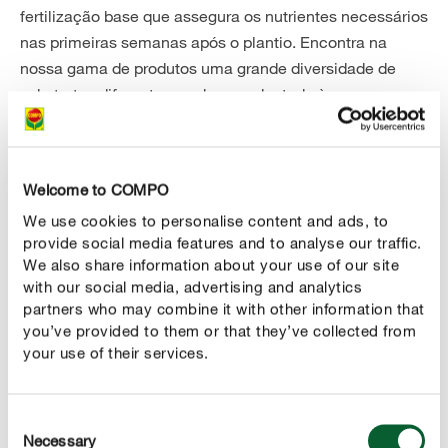
fertilização base que assegura os nutrientes necessários
nas primeiras semanas após o plantio. Encontra na
nossa gama de produtos uma grande diversidade de
substratos diferentes, cada um adaptado às
necessidades de um determinado tipo de planta. O pH é
um indicador importante da qualidade de um substrato,
pois as plantas só podem absorver os nutrientes da terra
Welcome to COMPO
se esta tiver um pH adequado. Além disso, o pH
We use cookies to personalise content and ads, to
influencia a atividade de vida no solo e a resistência
provide social media features and to analyse our traffic.
contra doenças. A maior parte das plantas prefere
We also share information about your use of our site
substratos com um pH entre 5,5 e 6,5. O valor pode ser
with our social media, advertising and analytics
determinado em casa com tiras de teste de pH ou, em
partners who may combine it with other information that
alternativa, pode mandar fazer uma análise num centro
you’ve provided to them or that they’ve collected from
your use of their services.
de jardinagem.
LER MAIS
Consent
Necessary
Selection